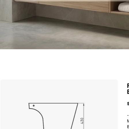
-
M
B